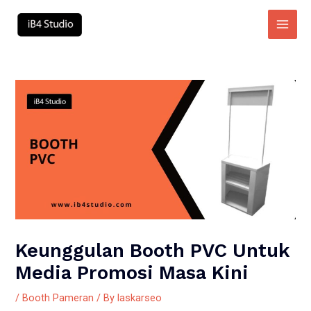
Skip
to
Main
content
Men
Keunggulan Booth PVC Untuk
Media Promosi Masa Kini
/
Booth Pameran
/ By
laskarseo