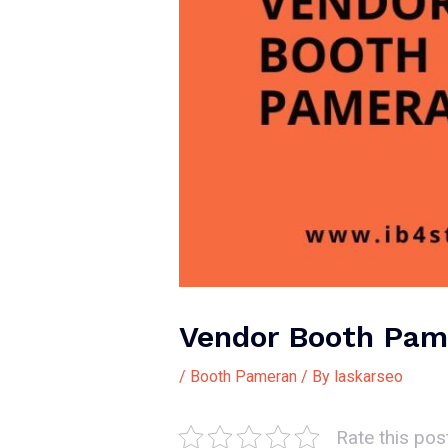
Vendor Booth Pam
/
Booth Pameran
/ By
laskarseo
Rate this pos