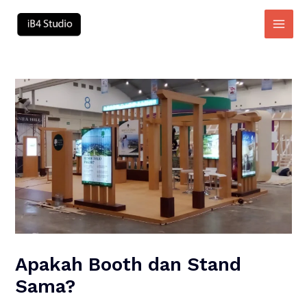
Skip
to
Main
content
Men
Apakah Booth dan Stand
Sama?