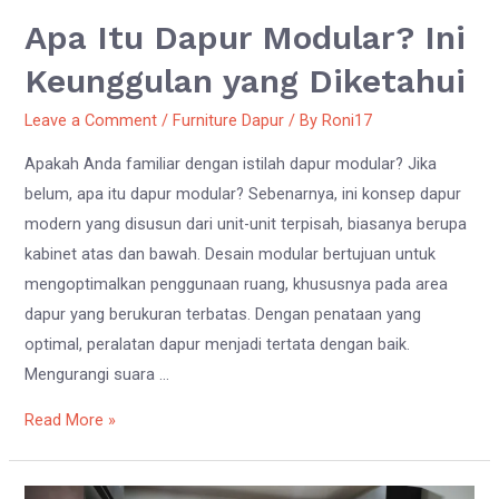
Apa Itu Dapur Modular? Ini
Keunggulan yang Diketahui
Leave a Comment
/
Furniture Dapur
/ By
Roni17
Apakah Anda familiar dengan istilah dapur modular? Jika
belum, apa itu dapur modular? Sebenarnya, ini konsep dapur
modern yang disusun dari unit-unit terpisah, biasanya berupa
kabinet atas dan bawah. Desain modular bertujuan untuk
mengoptimalkan penggunaan ruang, khususnya pada area
dapur yang berukuran terbatas. Dengan penataan yang
optimal, peralatan dapur menjadi tertata dengan baik.
Mengurangi suara …
Apa
Read More »
Itu
Dapur