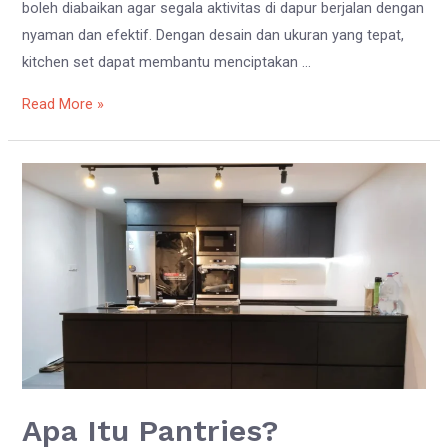
boleh diabaikan agar segala aktivitas di dapur berjalan dengan
nyaman dan efektif. Dengan desain dan ukuran yang tepat,
kitchen set dapat membantu menciptakan …
Berapa
Read More »
Tinggi
Ideal
Kitchen
Set?
Apa Itu Pantries?