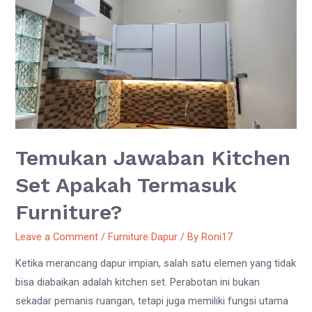
Harus
Ada
di
Ruangan
Dapur?
Temukan Jawaban Kitchen
Set Apakah Termasuk
Furniture?
Leave a Comment
/
Furniture Dapur
/ By
Roni17
Ketika merancang dapur impian, salah satu elemen yang tidak
bisa diabaikan adalah kitchen set. Perabotan ini bukan
sekadar pemanis ruangan, tetapi juga memiliki fungsi utama