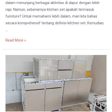
dalam menunjang berbagai aktivitas di dapur dengan lebih
rapi. Namun, sebenarnya kitchen set apakah termasuk
furniture? Untuk memahami lebih dalam, mari kita bahas
secara komprehensif tentang definisi kitchen set. Kemudian,
…
Temukan
Read More »
Jawaban
Kitchen
Set
Apakah
Termasuk
Furniture?