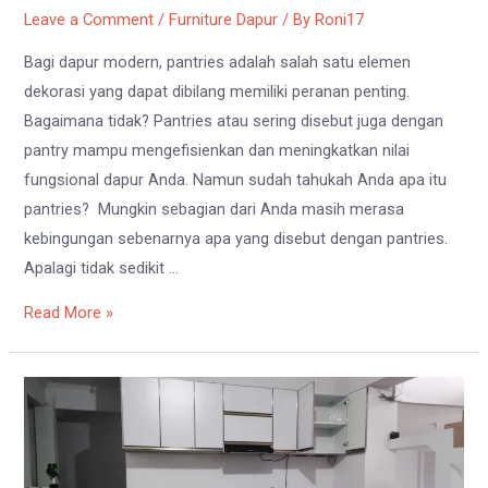
Leave a Comment
/
Furniture Dapur
/ By
Roni17
Bagi dapur modern, pantries adalah salah satu elemen
dekorasi yang dapat dibilang memiliki peranan penting.
Bagaimana tidak? Pantries atau sering disebut juga dengan
pantry mampu mengefisienkan dan meningkatkan nilai
fungsional dapur Anda. Namun sudah tahukah Anda apa itu
pantries? Mungkin sebagian dari Anda masih merasa
kebingungan sebenarnya apa yang disebut dengan pantries.
Apalagi tidak sedikit …
Apa
Read More »
Itu
Pantries?