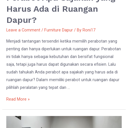
Harus Ada di Ruangan
Dapur?
Leave a Comment
/
Furniture Dapur
/ By
Roni17
Menjadi tantangan tersendiri ketika memilih perabotan yang
penting dan hanya diperlukan untuk ruangan dapur. Perabotan
ini tidak hanya sebagai kebutuhan dan bersifat fungsional
saja, tetapi juga harus dapat digunakan secara efisien. Lalu
sudah tahukah Anda perabot apa sajakah yang harus ada di
ruangan dapur? Dalam memiliki perabot untuk ruangan dapur
pilihlah peralatan yang tepat dan …
Perabot
Read More »
Apa
Sajakah
yang