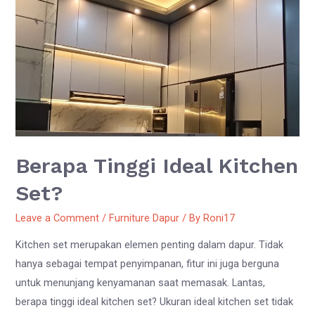
dari
Bahan
Apa?
Berapa Tinggi Ideal Kitchen
Set?
Leave a Comment
/
Furniture Dapur
/ By
Roni17
Kitchen set merupakan elemen penting dalam dapur. Tidak
hanya sebagai tempat penyimpanan, fitur ini juga berguna
untuk menunjang kenyamanan saat memasak. Lantas,
berapa tinggi ideal kitchen set? Ukuran ideal kitchen set tidak