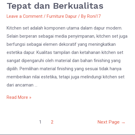
Tepat dan Berkualitas
Leave a Comment
/
Furniture Dapur
/ By
Roni17
Kitchen set adalah komponen utama dalam dapur modern.
Selain berperan sebagai media penyimpanan, kitchen set juga
berfungsi sebagai elemen dekoratif yang meningkatkan
estetika dapur. Kualitas tampilan dan ketahanan kitchen set
sangat dipengaruhi oleh material dan bahan finishing yang
dipilih. Pemilihan material finishing yang sesuai tidak hanya
memberikan nilai estetika, tetapi juga melindungi kitchen set
dari ancaman …
Material
Read More »
dan
Bahan
Posts
untuk
1
2
Next Page
→
pagination
Finishing