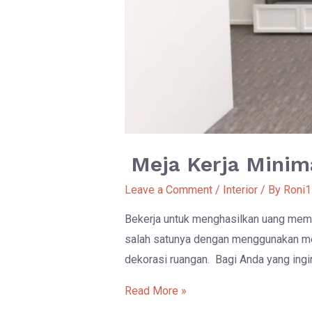
Meja Kerja Minima
Leave a Comment
/
Interior
/ By
Roni1
Bekerja untuk menghasilkan uang memb
salah satunya dengan menggunakan mej
dekorasi ruangan. Bagi Anda yang ing
Meja
Read More »
Kerja