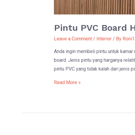
Pintu PVC Board 
Leave a Comment
/
Interior
/ By
Roni1
Anda ingin membeli pintu untuk kamar m
board. Jenis pintu yang harganya relat
pintu PVC yang tidak kalah dari jenis p
Pintu
Read More »
PVC
Board
Harga
Terjangkau
dan
Tahan