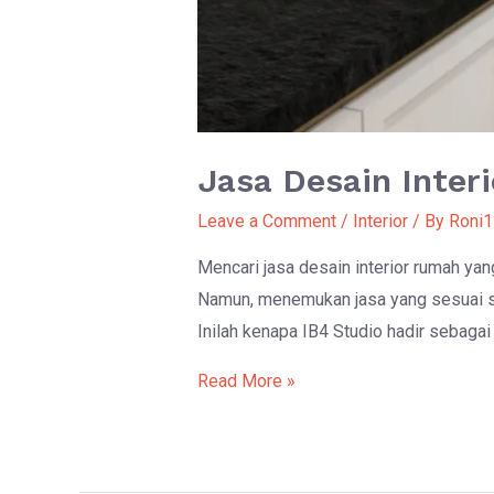
Jasa Desain Inter
Leave a Comment
/
Interior
/ By
Roni1
Mencari jasa desain interior rumah ya
Namun, menemukan jasa yang sesuai ser
Inilah kenapa IB4 Studio hadir sebag
Jasa
Read More »
Desain
Interior
Rumah