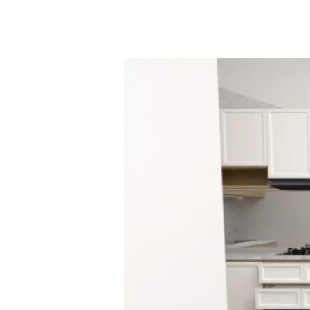
dari
IB4
Studio