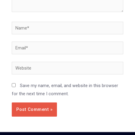
Name*
Email*
Website
Save my name, email, and website in this browser
for the next time I comment.