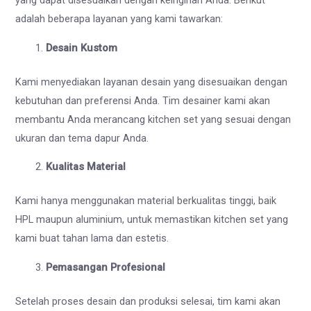
yang dapat disesuaikan dengan keinginan Anda. Berikut
adalah beberapa layanan yang kami tawarkan:
Desain Kustom
Kami menyediakan layanan desain yang disesuaikan dengan
kebutuhan dan preferensi Anda. Tim desainer kami akan
membantu Anda merancang kitchen set yang sesuai dengan
ukuran dan tema dapur Anda.
Kualitas Material
Kami hanya menggunakan material berkualitas tinggi, baik
HPL maupun aluminium, untuk memastikan kitchen set yang
kami buat tahan lama dan estetis.
Pemasangan Profesional
Setelah proses desain dan produksi selesai, tim kami akan