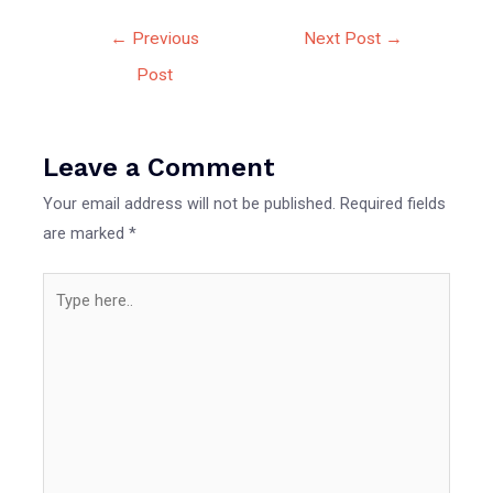
Post
←
Previous
Next Post
→
navigation
Post
Leave a Comment
Your email address will not be published.
Required fields
are marked
*
Type
here..