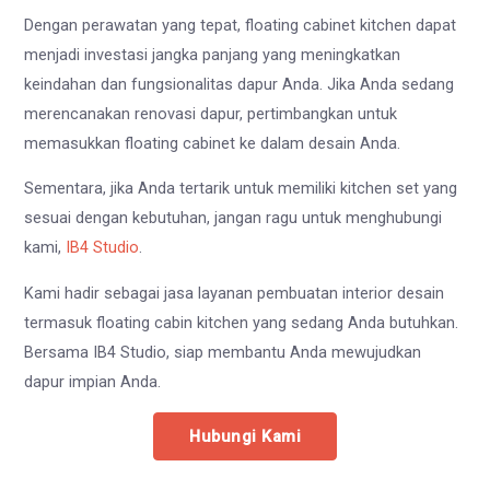
Dengan perawatan yang tepat, floating cabinet kitchen dapat
menjadi investasi jangka panjang yang meningkatkan
keindahan dan fungsionalitas dapur Anda. Jika Anda sedang
merencanakan renovasi dapur, pertimbangkan untuk
memasukkan floating cabinet ke dalam desain Anda.
Sementara, jika Anda tertarik untuk memiliki kitchen set yang
sesuai dengan kebutuhan, jangan ragu untuk menghubungi
kami,
IB4 Studio
.
Kami hadir sebagai jasa layanan pembuatan interior desain
termasuk floating cabin kitchen yang sedang Anda butuhkan.
Bersama IB4 Studio, siap membantu Anda mewujudkan
dapur impian Anda.
Hubungi Kami