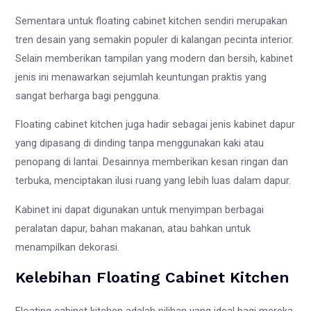
Sementara untuk floating cabinet kitchen sendiri merupakan
tren desain yang semakin populer di kalangan pecinta interior.
Selain memberikan tampilan yang modern dan bersih, kabinet
jenis ini menawarkan sejumlah keuntungan praktis yang
sangat berharga bagi pengguna.
Floating cabinet kitchen juga hadir sebagai jenis kabinet dapur
yang dipasang di dinding tanpa menggunakan kaki atau
penopang di lantai. Desainnya memberikan kesan ringan dan
terbuka, menciptakan ilusi ruang yang lebih luas dalam dapur.
Kabinet ini dapat digunakan untuk menyimpan berbagai
peralatan dapur, bahan makanan, atau bahkan untuk
menampilkan dekorasi.
Kelebihan Floating Cabinet Kitchen
Floating cabinet kitchen adalah pilihan yang ideal bagi mereka