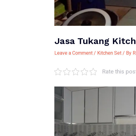
Jasa Tukang Kitch
Leave a Comment
/
Kitchen Set
/ By
R
Rate this pos