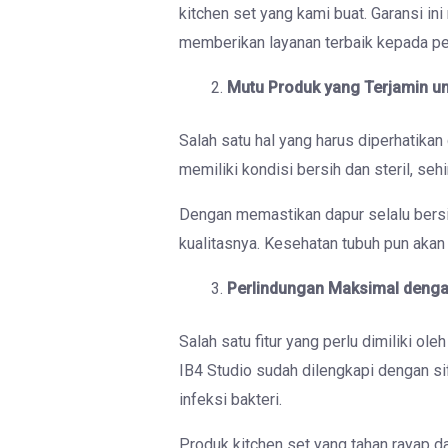
kitchen set yang kami buat. Garansi i
memberikan layanan terbaik kepada pe
Mutu Produk yang Terjamin u
Salah satu hal yang harus diperhatikan
memiliki kondisi bersih dan steril, se
Dengan memastikan dapur selalu bersih
kualitasnya. Kesehatan tubuh pun akan
Perlindungan Maksimal dengan
Salah satu fitur yang perlu dimiliki ol
IB4 Studio sudah dilengkapi dengan sif
infeksi bakteri.
Produk kitchen set yang tahan rayap 