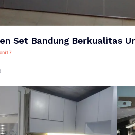
en Set Bandung Berkualitas U
oni17
t