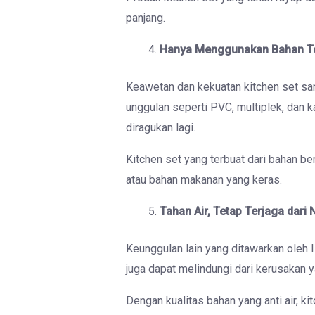
panjang.
Hanya Menggunakan Bahan Te
Keawetan dan kekuatan kitchen set sa
unggulan seperti PVC, multiplek, dan k
diragukan lagi.
Kitchen set yang terbuat dari bahan ber
atau bahan makanan yang keras.
Tahan Air, Tetap Terjaga dari
Keunggulan lain yang ditawarkan oleh IB
juga dapat melindungi dari kerusakan
Dengan kualitas bahan yang anti air, ki