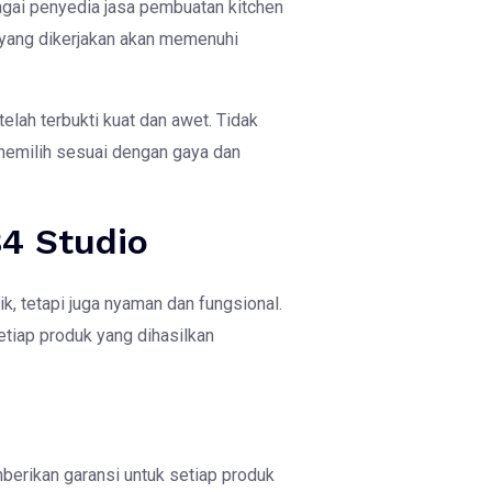
agai penyedia jasa pembuatan kitchen
 yang dikerjakan akan memenuhi
elah terbukti kuat dan awet. Tidak
 memilih sesuai dengan gaya dan
B4 Studio
k, tetapi juga nyaman dan fungsional.
etiap produk yang dihasilkan
berikan garansi untuk setiap produk