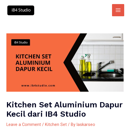
Skip
to
Main
content
Men
Kitchen Set Aluminium Dapur
Kecil dari IB4 Studio
Leave a Comment
/
Kitchen Set
/ By
laskarseo