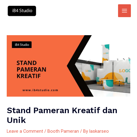
Skip
to
Main
content
Men
Stand Pameran Kreatif dan
Unik
Leave a Comment
/
Booth Pameran
/ By
laskarseo